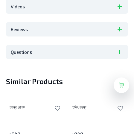
Videos
Reviews
Questions
Similar Products
চলন্ত রোবট
তড়িৎ রহস্য
৳
649
৳
949