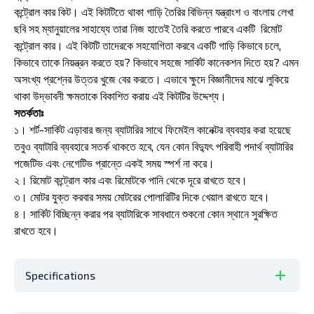
কন্ট্রোল কার কিট। এই কিটটিতে থাকা গাড়ি তৈরির বিভিন্ন যন্ত্রাংশ ও বাংলায় লেখা
ছবি সহ ম্যানুয়ালের সাহায্যে তারা নিজ হাতেই তৈরি করতে পারবে একটি রিমোট
কন্ট্রোল কার। এই কিটটি তাদেরকে সহযোগিতা করবে একটি গাড়ি কিভাবে চলে,
কিভাবে তাকে নিয়ন্ত্রন করতে হয়? কিভাবে সহজে সার্কিট কানেকশন দিতে হয়? এমন
অসংখ্য প্রশ্নের উত্তর খুজে বের করতে। এভাবে ক্ষুদে বিজ্ঞানীদের মাঝে লুকিয়ে
থাকা উদ্ভাবনী ক্ষমতাকে বিকাশিত করায় এই কিটটির উদ্দেশ্য।
সতর্কতাঃ
১। শর্ট-সার্কিট এড়াবার জন্য ব্যাটারির সাথে ফিমেইল কানেক্টর ব্যবহার করা হয়েছে
তবুও ব্যাটারি ব্যবহারে সতর্ক থাকতে হবে, যেন কোন বিদ্যুৎ পরিবাহী পদার্থ ব্যাটারির
পজেটিভ এবং নেগেটিভ প্রান্তে একই সময় স্পর্শ না করে।
২। রিমোট কন্ট্রোল কার এবং রিমোটকে পানি থেকে দূরে রাখতে হবে।
৩। মোটর যুক্ত করবার সময় মোটরের পোলারিটির দিকে খেয়াল রাখতে হবে।
৪। সার্কিট বিচ্ছিন্ন করার পর ব্যাটারিকে সাবধানে শুকনো কোন স্থানে সুরক্ষিত
রাখতে হবে।
Specifications